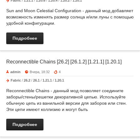
Fabric
/
1.21.1
/
1.20.6
/
1.20.4
/
1.20.2
/
1.20.1
Sun and Moon Celestial Configuration - данный мод добавляет
возможность изменять размер солнца и/или луны с помощью
удобной конфигурации.
Подробнее
Reconnectible Chains [26.2] [26.1.2] [1.21.1] [1.20.1]
admin
Вчера, 18:32
4
Fabric
/
26.2
/
26.1
/
1.21.1
/
1.20.1
Reconnectible Chains - данный мод позволяет соедините
заборы/стены/решетки декоративной цепью. Используйте
обычную цепь из ванильной версии для заборов или стен.
Эти цепи имеют коллизию и могут быть
Подробнее