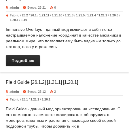
admin
Вчера, 23:21
6
Fabric
/
26.2
/
26.1
/
1.21.11
/
1.21.10
/
1.21.8
/
1.21.5
/
1.21.4
/
1.21.1
/
1.20.6
/
1.20.1
/
1.19
Immersive Overlays - данный мод включает в себя легко
настраиваемое наложение координат в качестве механики в
реальном мире, что позволяет ему быть видимым только до
тех пор, пока у игрока есть
Подробнее
Field Guide [26.1.2] [1.21.1] [1.20.1]
admin
Вчера, 23:12
2
Fabric
/
26.1
/
1.21.1
/
1.20.1
Field Guide - данный мод ориентирован на исследование. С
его помощью вы сможете сканировать и обнаруживать
монстров, животных и растения с помощью своей верной
подзорной трубы, чтобы добавить их в