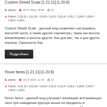
Custom Shield Scale [1.21.11] [1.20.6]
admin
18-07-2026, 18:59
56
Fabric
/
1.21.11
/
1.21.10
/
1.21.8
/
1.21.5
/
1.21.4
/
1.21.1
/
1.20.6
/
1.20.4
/
1.20.2
/
1.20.1
Custom Shield Scale - данный мод оозволяет настраивать
масштаб щита, а также другие параметры, такие как высота
влево/вправо и многое другое. Как для вас, так и для других
игроков. Скриншоты Как
Подробнее
Hover Items [1.21.11] [1.20.6]
admin
18-07-2026, 11:09
42
Fabric
/
1.21.11
/
1.21.10
/
1.21.8
/
1.21.5
/
1.21.4
/
1.21.1
/
1.20.6
/
1.20.4
/
1.20.2
/
1.20.1
Hover Items - данный мод улучшает анимацию всплывающих
окон при наведении курсора мыши на предметы и