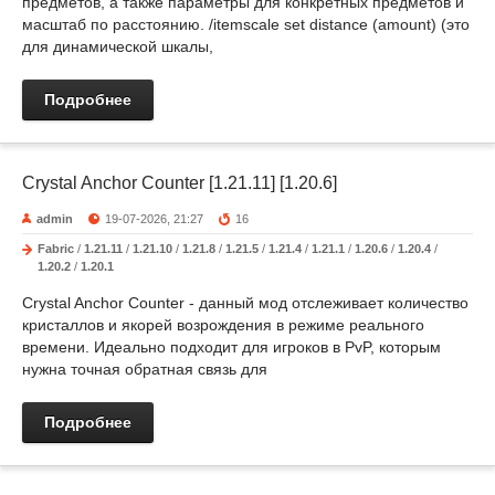
предметов, а также параметры для конкретных предметов и
масштаб по расстоянию. /itemscale set distance (amount) (это
для динамической шкалы,
Подробнее
Crystal Anchor Counter [1.21.11] [1.20.6]
admin
19-07-2026, 21:27
16
Fabric
/
1.21.11
/
1.21.10
/
1.21.8
/
1.21.5
/
1.21.4
/
1.21.1
/
1.20.6
/
1.20.4
/
1.20.2
/
1.20.1
Crystal Anchor Counter - данный мод отслеживает количество
кристаллов и якорей возрождения в режиме реального
времени. Идеально подходит для игроков в PvP, которым
нужна точная обратная связь для
Подробнее