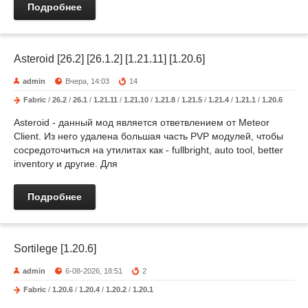
Подробнее
Asteroid [26.2] [26.1.2] [1.21.11] [1.20.6]
admin
Вчера, 14:03
14
Fabric
/
26.2
/
26.1
/
1.21.11
/
1.21.10
/
1.21.8
/
1.21.5
/
1.21.4
/
1.21.1
/
1.20.6
Asteroid - данный мод является ответвлением от Meteor
Client. Из него удалена большая часть PVP модулей, чтобы
сосредоточиться на утилитах как - fullbright, auto tool, better
inventory и другие. Для
Подробнее
Sortilege [1.20.6]
admin
6-08-2026, 18:51
2
Fabric
/
1.20.6
/
1.20.4
/
1.20.2
/
1.20.1