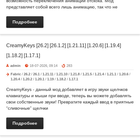
возможность переключения анимации отскока. Мод
представляет собой всего лишь анимацию, так что не
Подробнее
CreamyKeys [26.2] [26.1.2] [1.21.11] [1.20.6] [1.19.4]
[1.18.2] [1.17.1]
admin
18-07-2026, 09:14
283
Fabric
/
26.2
/
26.1
/
1.21.11
/
1.21.10
/
1.21.8
/
1.21.5
/
1.21.4
/
1.21.1
/
1.20.6
/
1.20.4
/
1.20.2
/
1.20.1
/
1.19
/
1.18.2
/
1.17.1
CreamyKeys - данный мод добавляет в игру звуки щелчков
клавиатуры и мыши при вводе, теперь вы можете добавлять
свои собственные звуки! Превратите каждый ввод в приятные
“сливочные” щелчки
Подробнее