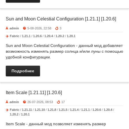
Sun and Moon Celestial Configuration [1.21.1] [1.20.6]
admin
5-08-2026, 22:58
3
Fabric
/
1.21.1
/
1.20.6
/
1.20.4
/
1.20.2
/
1.20.1
Sun and Moon Celestial Configuration - данный мод добавляет
возможность изменять размер солнца и/или луны с помощью
удобной конфигурации.
Подробнее
Item Scale [1.21.11] [1.20.6]
admin
26-07-2026, 08:53
17
Fabric
/
1.21.11
/
1.21.10
/
1.21.8
/
1.21.5
/
1.21.4
/
1.21.1
/
1.20.6
/
1.20.4
/
1.20.2
/
1.20.1
Item Scale - данный мод позволяет изменять размер