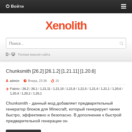
Войти
Xenolith
Полная версия сайта
Chunksmith [26.2] [26.1.2] [1.21.11] [1.20.6]
admin
Вчера, 23:36
15
Fabric
/
26.2
/
26.1
/
1.21.11
/
1.21.10
/
1.21.8
/
1.21.5
/
1.21.4
/
1.21.1
/
1.20.6
/
1.20.4
/
1.20.2
/
1.20.1
Chunksmith - данный мод добавляет предварительный
генератор блоков для Minecraft, который генерирует чанки
быстро, эффективно и безопасно. В дополнение к быстрой
предварительной генерации он