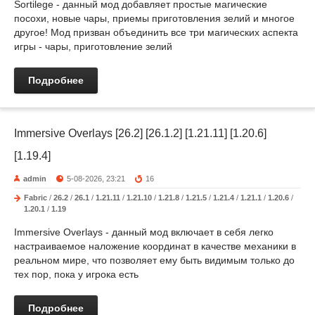
Sortilege - данный мод добавляет простые магические
посохи, новые чары, приемы приготовления зелий и многое
другое! Мод призван объединить все три магических аспекта
игры - чары, приготовление зелий
Подробнее
Immersive Overlays [26.2] [26.1.2] [1.21.11] [1.20.6]
[1.19.4]
admin
5-08-2026, 23:21
16
Fabric
/
26.2
/
26.1
/
1.21.11
/
1.21.10
/
1.21.8
/
1.21.5
/
1.21.4
/
1.21.1
/
1.20.6
/
1.20.1
/
1.19
Immersive Overlays - данный мод включает в себя легко
настраиваемое наложение координат в качестве механики в
реальном мире, что позволяет ему быть видимым только до
тех пор, пока у игрока есть
Подробнее