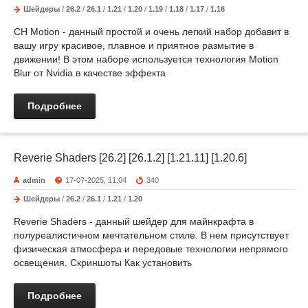
Шейдеры
/
26.2
/
26.1
/
1.21
/
1.20
/
1.19
/
1.18
/
1.17
/
1.16
CH Motion - данный простой и очень легкий набор добавит в
вашу игру красивое, плавное и приятное размытие в
движении! В этом наборе используется технология Motion
Blur от Nvidia в качестве эффекта
Подробнее
Reverie Shaders [26.2] [26.1.2] [1.21.11] [1.20.6]
admin
17-07-2025, 11:04
340
Шейдеры
/
26.2
/
26.1
/
1.21
/
1.20
Reverie Shaders - данный шейдер для майнкрафта в
полуреалистичном мечтательном стиле. В нем присутствует
физическая атмосфера и передовые технологии непрямого
освещения. Скриншоты Как установить
Подробнее