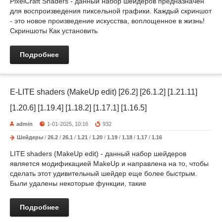
PixelCraft Shaders - данный набор шейдеров предназначен
для воспроизведения пиксельной графики. Каждый скриншот
- это новое произведение искусства, воплощенное в жизнь!
Скриншоты Как установить
Подробнее
E-LITE shaders (MakeUp edit) [26.2] [26.1.2] [1.21.11]
[1.20.6] [1.19.4] [1.18.2] [1.17.1] [1.16.5]
admin
1-01-2025, 10:16
932
Шейдеры
/
26.2
/
26.1
/
1.21
/
1.20
/
1.19
/
1.18
/
1.17
/
1.16
LITE shaders (MakeUp edit) - данный набор шейдеров
является модификацией MakeUp и направлена на то, чтобы
сделать этот удивительный шейдер еще более быстрым.
Были удалены некоторые функции, такие
Подробнее