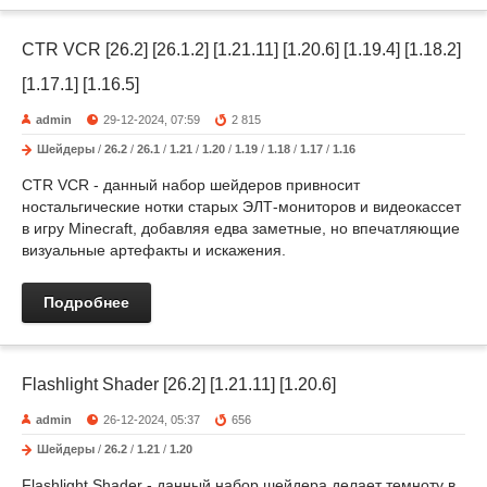
CTR VCR [26.2] [26.1.2] [1.21.11] [1.20.6] [1.19.4] [1.18.2]
[1.17.1] [1.16.5]
admin
29-12-2024, 07:59
2 815
Шейдеры
/
26.2
/
26.1
/
1.21
/
1.20
/
1.19
/
1.18
/
1.17
/
1.16
CTR VCR - данный набор шейдеров привносит
ностальгические нотки старых ЭЛТ-мониторов и видеокассет
в игру Minecraft, добавляя едва заметные, но впечатляющие
визуальные артефакты и искажения.
Подробнее
Flashlight Shader [26.2] [1.21.11] [1.20.6]
admin
26-12-2024, 05:37
656
Шейдеры
/
26.2
/
1.21
/
1.20
Flashlight Shader - данный набор шейдера делает темноту в