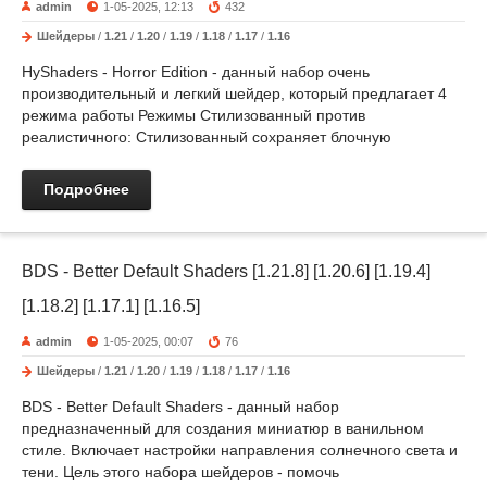
admin
1-05-2025, 12:13
432
Шейдеры
/
1.21
/
1.20
/
1.19
/
1.18
/
1.17
/
1.16
HyShaders - Horror Edition - данный набор очень
производительный и легкий шейдер, который предлагает 4
режима работы Режимы Стилизованный против
реалистичного: Стилизованный сохраняет блочную
Подробнее
BDS - Better Default Shaders [1.21.8] [1.20.6] [1.19.4]
[1.18.2] [1.17.1] [1.16.5]
admin
1-05-2025, 00:07
76
Шейдеры
/
1.21
/
1.20
/
1.19
/
1.18
/
1.17
/
1.16
BDS - Better Default Shaders - данный набор
предназначенный для создания миниатюр в ванильном
стиле. Включает настройки направления солнечного света и
тени. Цель этого набора шейдеров - помочь