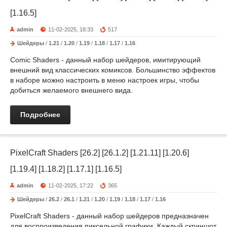
[1.16.5]
admin
11-02-2025, 18:33
517
Шейдеры
/
1.21
/
1.20
/
1.19
/
1.18
/
1.17
/
1.16
Comic Shaders - данный набор шейдеров, имитирующий
внешний вид классических комиксов. Большинство эффектов
в наборе можно настроить в меню настроек игры, чтобы
добиться желаемого внешнего вида.
Подробнее
PixelCraft Shaders [26.2] [26.1.2] [1.21.11] [1.20.6]
[1.19.4] [1.18.2] [1.17.1] [1.16.5]
admin
11-02-2025, 17:22
365
Шейдеры
/
26.2
/
26.1
/
1.21
/
1.20
/
1.19
/
1.18
/
1.17
/
1.16
PixelCraft Shaders - данный набор шейдеров предназначен
для воспроизведения пиксельной графики. Каждый скриншот