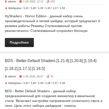
admin
1-05-2025, 12:13
433
Шейдеры
/
1.21
/
1.20
/
1.19
/
1.18
/
1.17
/
1.16
HyShaders - Horror Edition - данный набор очень
производительный и легкий шейдер, который предлагает 4
режима работы Режимы Стилизованный против
реалистичного: Стилизованный сохраняет блочную
Подробнее
BDS - Better Default Shaders [1.21.8] [1.20.6] [1.19.4]
[1.18.2] [1.17.1] [1.16.5]
admin
1-05-2025, 00:07
76
Шейдеры
/
1.21
/
1.20
/
1.19
/
1.18
/
1.17
/
1.16
BDS - Better Default Shaders - данный набор
предназначенный для создания миниатюр в ванильном
стиле. Включает настройки направления солнечного света и
тени. Цель этого набора шейдеров - помочь