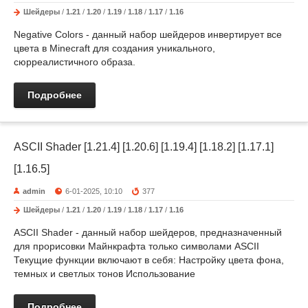
Шейдеры
/
1.21
/
1.20
/
1.19
/
1.18
/
1.17
/
1.16
Negative Colors - данный набор шейдеров инвертирует все
цвета в Minecraft для создания уникального,
сюрреалистичного образа.
Подробнее
ASCII Shader [1.21.4] [1.20.6] [1.19.4] [1.18.2] [1.17.1]
[1.16.5]
admin
6-01-2025, 10:10
377
Шейдеры
/
1.21
/
1.20
/
1.19
/
1.18
/
1.17
/
1.16
ASCII Shader - данный набор шейдеров, предназначенный
для прорисовки Майнкрафта только символами ASCII
Текущие функции включают в себя: Настройку цвета фона,
темных и светлых тонов Использование
Подробнее