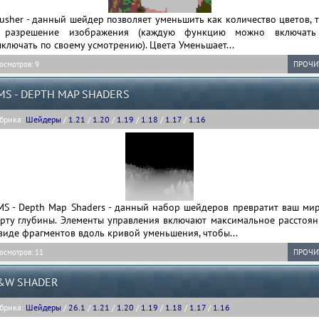
usher - данный шейдер позволяет уменьшить как количество цветов, 
 разрешение изображения (каждую функцию можно включать
ключать по своему усмотрению). Цвета Уменьшает...
осмотров: 9
ПРОЧИ
MS - DEPTH MAP SHADERS
брика:
Шейдеры
/
1.21
/
1.20
/
1.19
/
1.18
/
1.17
/
1.16
MS - Depth Map Shaders - данный набор шейдеров превратит ваш мир
арту глубины. Элементы управления включают максимальное расстоян
виде фрагментов вдоль кривой уменьшения, чтобы...
осмотров: 11
ПРОЧИ
&W SHADER
брика:
Шейдеры
/
26.1
/
1.21
/
1.20
/
1.19
/
1.18
/
1.17
/
1.16