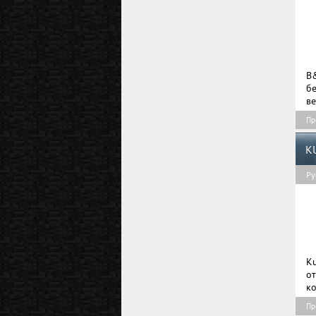
B
бе
ве
Пр
K
Ру
K
о
ко
Пр