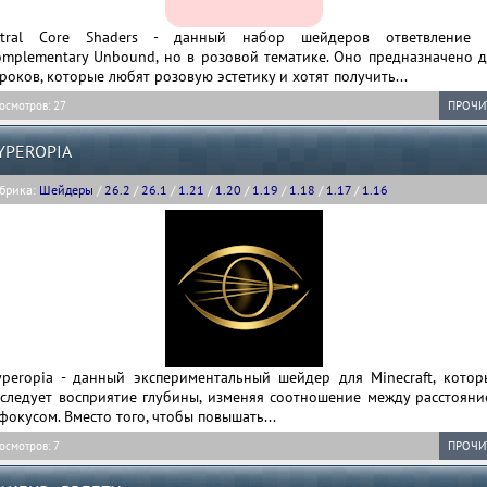
stral Core Shaders - данный набор шейдеров ответвление 
omplementary Unbound, но в розовой тематике. Оно предназначено д
роков, которые любят розовую эстетику и хотят получить...
осмотров: 27
ПРОЧИ
YPEROPIA
брика:
Шейдеры
/
26.2
/
26.1
/
1.21
/
1.20
/
1.19
/
1.18
/
1.17
/
1.16
yperopia - данный экспериментальный шейдер для Minecraft, котор
сследует восприятие глубины, изменяя соотношение между расстояни
фокусом. Вместо того, чтобы повышать...
осмотров: 7
ПРОЧИ