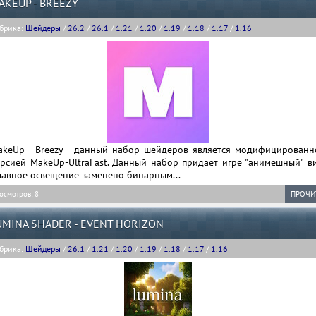
AKEUP - BREEZY
брика:
Шейдеры
/
26.2
/
26.1
/
1.21
/
1.20
/
1.19
/
1.18
/
1.17
/
1.16
akeUp - Breezy - данный набор шейдеров является модифицированн
рсией MakeUp-UltraFast. Данный набор придает игре "анимешный" ви
лавное освещение заменено бинарным...
осмотров: 8
ПРОЧИ
UMINA SHADER - EVENT HORIZON
брика:
Шейдеры
/
26.1
/
1.21
/
1.20
/
1.19
/
1.18
/
1.17
/
1.16