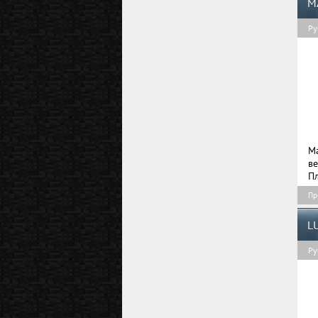
M
Ру
M
ве
П
Пр
L
Ру