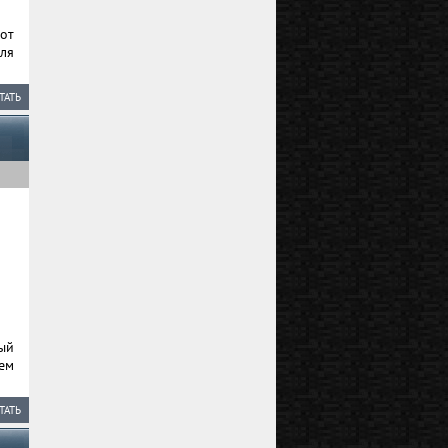
от
ля
ТАТЬ
ый
ем
ТАТЬ