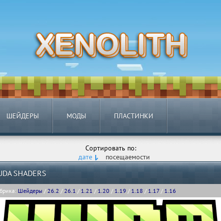
ШЕЙДЕРЫ
МОДЫ
ПЛАСТИНКИ
Сортировать по:
дате
посещаемости
UDA SHADERS
брика:
Шейдеры
/
26.2
/
26.1
/
1.21
/
1.20
/
1.19
/
1.18
/
1.17
/
1.16