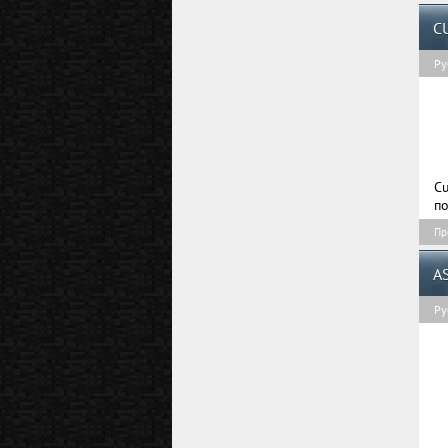
C
Ру
C
по
Пр
A
Ру