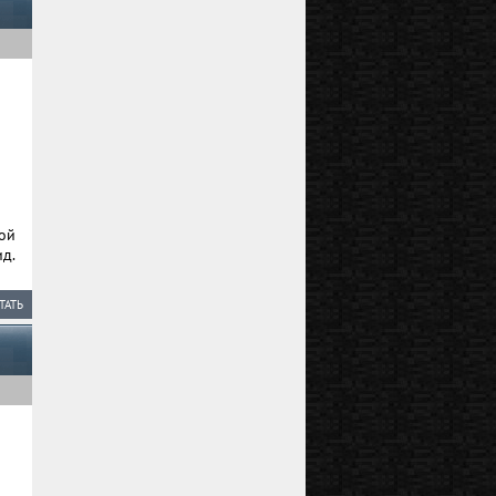
ой
д.
ТАТЬ