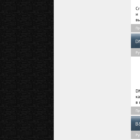
Cr
и
вы
Пр
D
Ру
D
к
в 
Пр
B
Ру