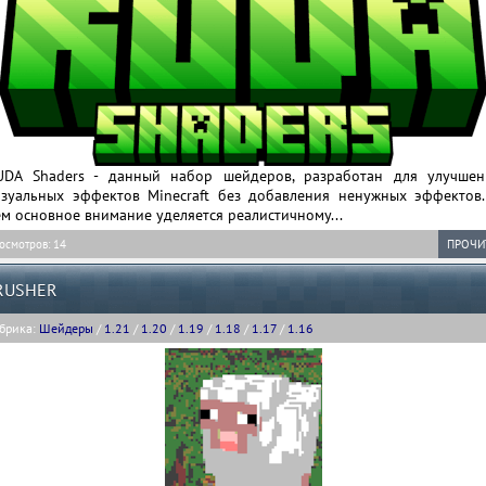
UDA Shaders - данный набор шейдеров, разработан для улучшен
изуальных эффектов Minecraft без добавления ненужных эффектов.
м основное внимание уделяется реалистичному...
осмотров: 14
ПРОЧИ
RUSHER
брика:
Шейдеры
/
1.21
/
1.20
/
1.19
/
1.18
/
1.17
/
1.16