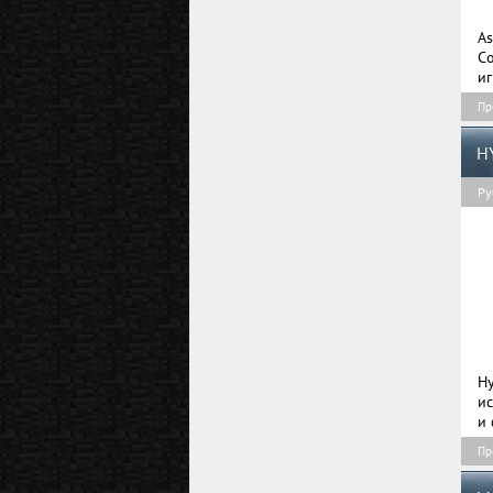
A
C
иг
Пр
H
Ру
H
и
и 
Пр