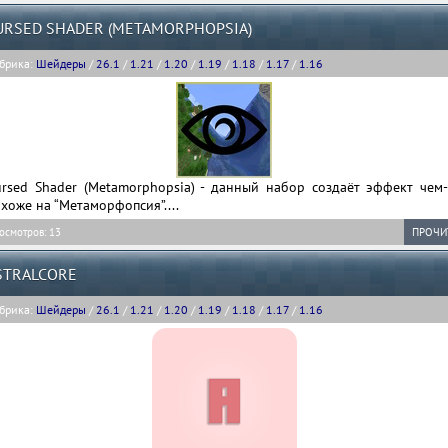
URSED SHADER (METAMORPHOPSIA)
брика:
Шейдеры
/
26.1
/
1.21
/
1.20
/
1.19
/
1.18
/
1.17
/
1.16
ursed Shader (Metamorphopsia) - данный набор создаёт эффект чем-
хоже на “Метаморфопсия”....
осмотров: 13
ПРОЧИ
STRALCORE
брика:
Шейдеры
/
26.1
/
1.21
/
1.20
/
1.19
/
1.18
/
1.17
/
1.16