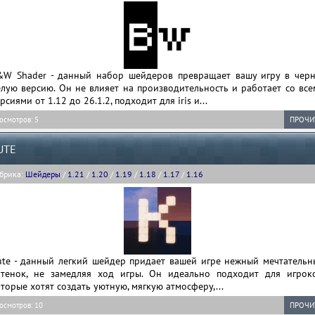
&W Shader - данный набор шейдеров превращает вашу игру в черн
лую версию. Он не влияет на производительность и работает со все
рсиями от 1.12 до 26.1.2, подходит для iris и...
осмотров: 5
ПРОЧИ
UTE
брика:
Шейдеры
/
1.21
/
1.20
/
1.19
/
1.18
/
1.17
/
1.16
ute - данный легкий шейдер придает вашей игре нежный мечтательн
ттенок, не замедляя ход игры. Он идеально подходит для игроко
торые хотят создать уютную, мягкую атмосферу,...
осмотров: 10
ПРОЧИ