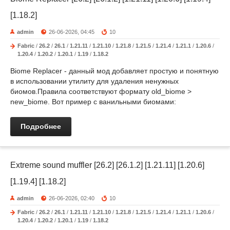
[1.18.2]
admin
26-06-2026, 04:45
10
Fabric
/
26.2
/
26.1
/
1.21.11
/
1.21.10
/
1.21.8
/
1.21.5
/
1.21.4
/
1.21.1
/
1.20.6
/
1.20.4
/
1.20.2
/
1.20.1
/
1.19
/
1.18.2
Biome Replacer - данный мод добавляет простую и понятную
в использовании утилиту для удаления ненужных
биомов.Правила соответствуют формату old_biome >
new_biome. Вот пример с ванильными биомами:
Подробнее
Extreme sound muffler [26.2] [26.1.2] [1.21.11] [1.20.6]
[1.19.4] [1.18.2]
admin
26-06-2026, 02:40
10
Fabric
/
26.2
/
26.1
/
1.21.11
/
1.21.10
/
1.21.8
/
1.21.5
/
1.21.4
/
1.21.1
/
1.20.6
/
1.20.4
/
1.20.2
/
1.20.1
/
1.19
/
1.18.2