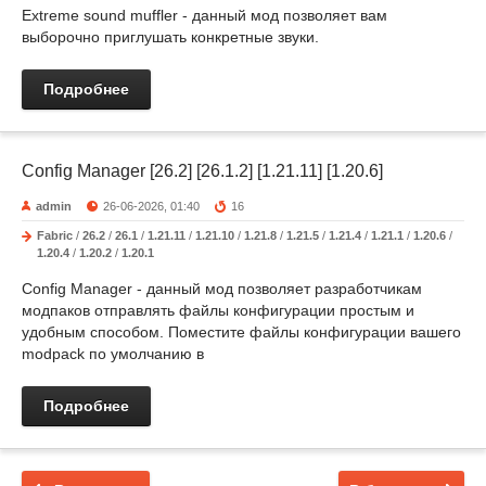
Extreme sound muffler - данный мод позволяет вам
выборочно приглушать конкретные звуки.
Подробнее
Config Manager [26.2] [26.1.2] [1.21.11] [1.20.6]
admin
26-06-2026, 01:40
16
Fabric
/
26.2
/
26.1
/
1.21.11
/
1.21.10
/
1.21.8
/
1.21.5
/
1.21.4
/
1.21.1
/
1.20.6
/
1.20.4
/
1.20.2
/
1.20.1
Config Manager - данный мод позволяет разработчикам
модпаков отправлять файлы конфигурации простым и
удобным способом. Поместите файлы конфигурации вашего
modpack по умолчанию в
Подробнее