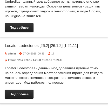
Umbrellas - данный мод добавляет зонты, которые стильно
защитят вас от непогоды. Основная цель зонтов - защитить
игроков, страдающих гидро- и гелиофобией, в моде Origins,
но Origins не является
Подробнее
Locator Lodestones [26.2] [26.1.2] [1.21.11]
admin
27-06-2026, 00:33
17
Fabric
/
26.2
/
26.1
/
1.21.11
/
1.21.10
/
1.21.8
Locator Lodestones - данный мод добавляет путевые точки
на панель определения местоположения игрока для каждого
магнетического компаса и возвратного компаса в вашем
инвентаре. Мод работает полностью
Подробнее