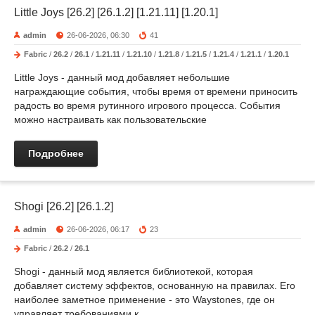
Little Joys [26.2] [26.1.2] [1.21.11] [1.20.1]
admin
26-06-2026, 06:30
41
Fabric
/
26.2
/
26.1
/
1.21.11
/
1.21.10
/
1.21.8
/
1.21.5
/
1.21.4
/
1.21.1
/
1.20.1
Little Joys - данный мод добавляет небольшие
награждающие события, чтобы время от времени приносить
радость во время рутинного игрового процесса. События
можно настраивать как пользовательские
Подробнее
Shogi [26.2] [26.1.2]
admin
26-06-2026, 06:17
23
Fabric
/
26.2
/
26.1
Shogi - данный мод является библиотекой, которая
добавляет систему эффектов, основанную на правилах. Его
наиболее заметное применение - это Waystones, где он
управляет требованиями к