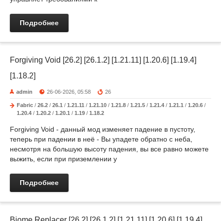
Подробнее
Forgiving Void [26.2] [26.1.2] [1.21.11] [1.20.6] [1.19.4]
[1.18.2]
admin
26-06-2026, 05:58
26
Fabric
/
26.2
/
26.1
/
1.21.11
/
1.21.10
/
1.21.8
/
1.21.5
/
1.21.4
/
1.21.1
/
1.20.6
/
1.20.4
/
1.20.2
/
1.20.1
/
1.19
/
1.18.2
Forgiving Void - данный мод изменяет падение в пустоту,
теперь при падении в неё - Вы упадете обратно с неба,
несмотря на большую высоту падения, вы все равно можете
выжить, если при приземлении у
Подробнее
Biome Replacer [26.2] [26.1.2] [1.21.11] [1.20.6] [1.19.4]