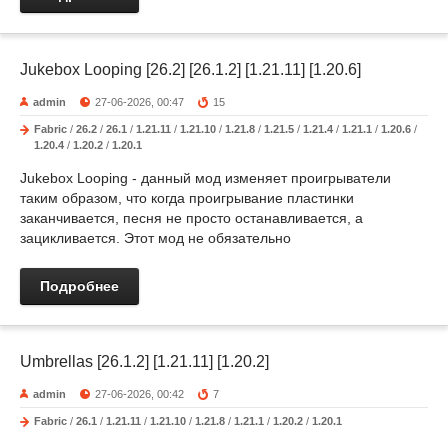
Jukebox Looping [26.2] [26.1.2] [1.21.11] [1.20.6]
admin
27-06-2026, 00:47
15
Fabric
/
26.2
/
26.1
/
1.21.11
/
1.21.10
/
1.21.8
/
1.21.5
/
1.21.4
/
1.21.1
/
1.20.6
/
1.20.4
/
1.20.2
/
1.20.1
Jukebox Looping - данный мод изменяет проигрыватели
таким образом, что когда проигрывание пластинки
заканчивается, песня не просто останавливается, а
зацикливается. Этот мод не обязательно
Подробнее
Umbrellas [26.1.2] [1.21.11] [1.20.2]
admin
27-06-2026, 00:42
7
Fabric
/
26.1
/
1.21.11
/
1.21.10
/
1.21.8
/
1.21.1
/
1.20.2
/
1.20.1