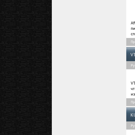
A
п
сп
Пр
V
Ру
V
ч
из
Пр
K
Ру