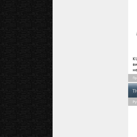
K
в
не
Пр
T
Ру