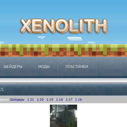
ШЕЙДЕРЫ
МОДЫ
ПЛАСТИНКИ
KS
брика:
Шейдеры
/
1.21
/
1.20
/
1.19
/
1.18
/
1.17
/
1.16