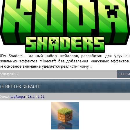
UDA Shaders - данный набор шейдеров, разработан для улучшен
изуальных эффектов Minecraft без добавления ненужных эффектов.
м основное внимание уделяется реалистичному...
осмотров: 13
ПРОЧИ
HE BETTER DEFAULT
брика:
Шейдеры
/
26.1
/
1.21