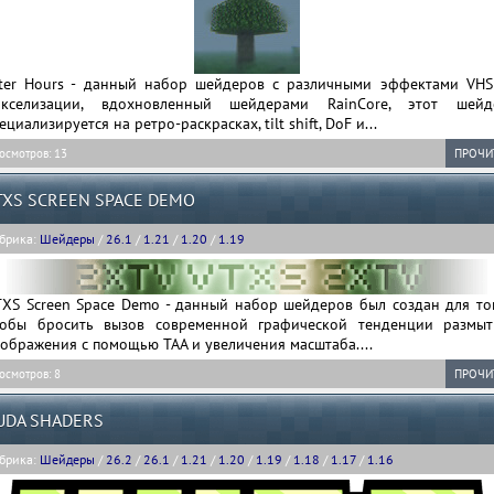
fter Hours - данный набор шейдеров с различными эффектами VHS
икселизации, вдохновленный шейдерами RainCore, этот шейд
ециализируется на ретро-раскрасках, tilt shift, DoF и...
осмотров: 13
ПРОЧИ
TXS SCREEN SPACE DEMO
брика:
Шейдеры
/
26.1
/
1.21
/
1.20
/
1.19
TXS Screen Space Demo - данный набор шейдеров был создан для тог
тобы бросить вызов современной графической тенденции размыт
ображения с помощью TAA и увеличения масштаба....
осмотров: 8
ПРОЧИ
UDA SHADERS
брика:
Шейдеры
/
26.2
/
26.1
/
1.21
/
1.20
/
1.19
/
1.18
/
1.17
/
1.16