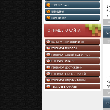
ТЕКСТУР ПАКИ
2K
бы
ШЕЙДЕРЫ
ат
ПЛАСТИНКИ
Пр
ОТ НАШЕГО САЙТА:
C
Ру
КАЛЬКУЛЯТОР КООРДИНАТ
ГЕНЕРАТОР ПАРОЛЕЙ
ГЕНЕРАТОР ХЕШЕЙ BASE64, MD5
ГЕНЕРАТОР ФЛАГОВ
ГЕНЕРАТОР ДОСТИЖЕНИЙ
ГЕНЕРАТОР СТОЕК С БРОНЕЙ
Cr
ГЕНЕРАТОР ОТДЕЛКИ БРОНИ
К
пр
ТЕКСТОВЫЕ СМАЙЛЫ
Пр
P