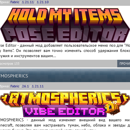
брика:
Fabric
/
1.21.11
/
1.21.10
se Editor - данный мод добавляет пользовательское меню поз для "H
y Items". Он позволяет вам точно изменять способ удержания блоко
ужия и инструментов вашим...
осмотров: 133
ПРОЧИ
TMOSPHERICS
брика:
Fabric
/
26.1
/
1.21.11
TMOSPHERICS - данный мод изменяет внешний вид вашего ми
necraft, позволяя вам настраивать туман, небо, облака и звезды д