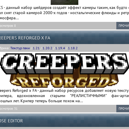
S - данный набор шейдеров создаёт эффект камеры таким, как будто
л снят старой камерой 2000-х годов - ностальгические флюиды и рет
мосфера...
осмотров: 8
ПРОЧИ
REEPERS REFORGED X FA
брика:
Текстур паки
/
1.21
/
1.20.2
/
1.19.4
/
1.18.2
eepers Reforged x FA - данный набор ресурсов добавляет новую текст
рипера, вдохновленная старыми "РЕАЛИСТИЧНЫМИ" фан-арта
ошлых лет. Крипер теперь больше похож на...
осмотров: 31
ПРОЧИ
OSE EDITOR