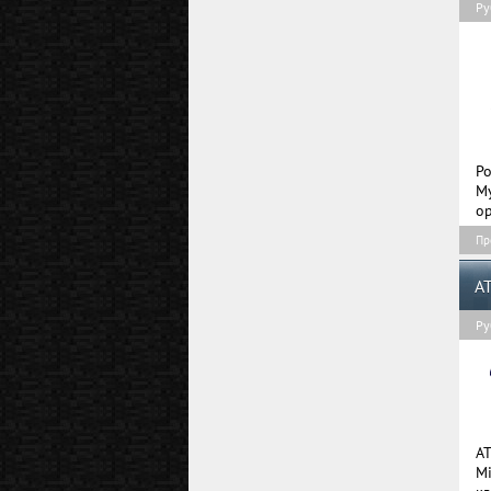
Ру
Po
M
ор
Пр
A
Ру
A
Mi