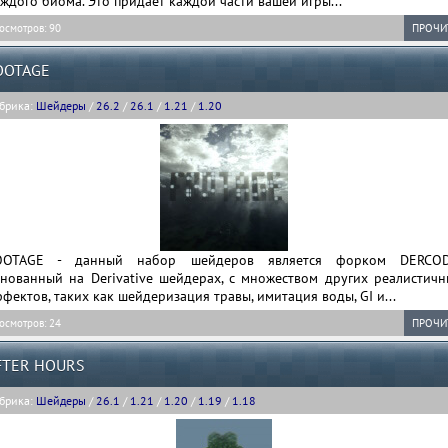
ждого биома. Это придает каждой части вашей игры...
осмотров: 90
ПРОЧИ
OOTAGE
брика:
Шейдеры
/
26.2
/
26.1
/
1.21
/
1.20
OOTAGE - данный набор шейдеров является форком DERCOD
снованный на Derivative шейдерах, с множеством других реалистичн
фектов, таких как шейдеризация травы, имитация воды, GI и...
осмотров: 24
ПРОЧИ
FTER HOURS
брика:
Шейдеры
/
26.1
/
1.21
/
1.20
/
1.19
/
1.18