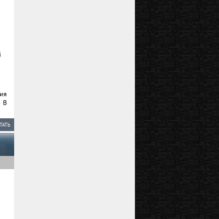
ия
 В
ТАТЬ