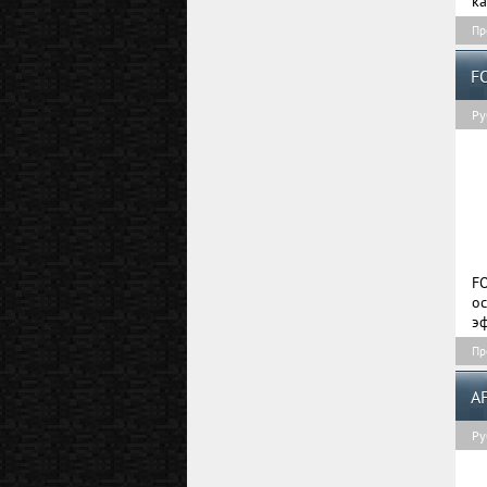
ка
Пр
F
Ру
F
о
эф
Пр
A
Ру