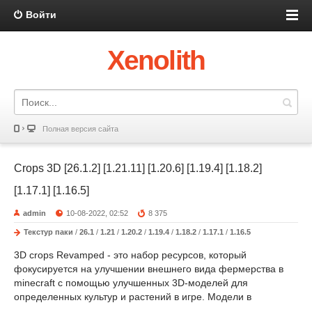
Войти
Xenolith
Полная версия сайта
Crops 3D [26.1.2] [1.21.11] [1.20.6] [1.19.4] [1.18.2]
[1.17.1] [1.16.5]
admin
10-08-2022, 02:52
8 375
Текстур паки
/
26.1
/
1.21
/
1.20.2
/
1.19.4
/
1.18.2
/
1.17.1
/
1.16.5
3D crops Revamped - это набор ресурсов, который
фокусируется на улучшении внешнего вида фермерства в
minecraft с помощью улучшенных 3D-моделей для
определенных культур и растений в игре. Модели в