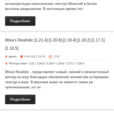
интерпретации классических текстур Minecraft в более
высоком разрешении. В настоящее время это
Подробнее
Misa's Realistic [1.21.4] [1.20.6] [1.19.4] [1.18.2] [1.17.1]
[1.16.5]
admin
9-08-2022, 06:39
1 530
Текстур паки
/
1.21
/
1.20.2
/
1.19.4
/
1.18.2
/
1.17.1
/
1.16.5
Misas Realistic - представляет новый, свежий и реалистичный
взгляд на игру благодаря обновлению множества устаревших
текстур в игре. В верхнем мире не кажется таким уж
оригинальным, но он
Подробнее