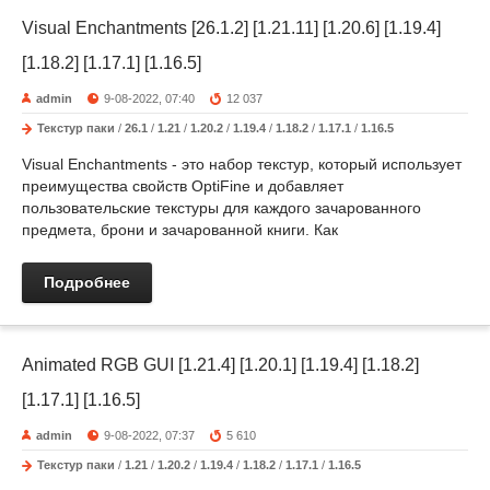
Visual Enchantments [26.1.2] [1.21.11] [1.20.6] [1.19.4]
[1.18.2] [1.17.1] [1.16.5]
admin
9-08-2022, 07:40
12 037
Текстур паки
/
26.1
/
1.21
/
1.20.2
/
1.19.4
/
1.18.2
/
1.17.1
/
1.16.5
Visual Enchantments - это набор текстур, который использует
преимущества свойств OptiFine и добавляет
пользовательские текстуры для каждого зачарованного
предмета, брони и зачарованной книги. Как
Подробнее
Animated RGB GUI [1.21.4] [1.20.1] [1.19.4] [1.18.2]
[1.17.1] [1.16.5]
admin
9-08-2022, 07:37
5 610
Текстур паки
/
1.21
/
1.20.2
/
1.19.4
/
1.18.2
/
1.17.1
/
1.16.5