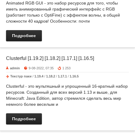
Animated RGB GUI - это набор ресурсов для того, чтобы
иметь анимированный графический интерфейс с RGB
(работает только с OptiFine) с эффектом волны, в общей
сложности 40 кадров! Особенности: почти
Подробнее
Clusterful [1.19.2] [1.18.2] [1.17.1] [1.16.5]
admin
9-08-2022, 07:35
1 253
Текстур паки
/
1.19.4
/
1.18.2
/
1.17.1
/
1.16.5
Clusterful - это мультяшный и упрощенный 16-кратный набор
ресурсов. Созданный для всех версий 1.13 и выше, для
Minecraft: Java Edition, автор стремился сделать весь мир
немного более веселым и
Подробнее