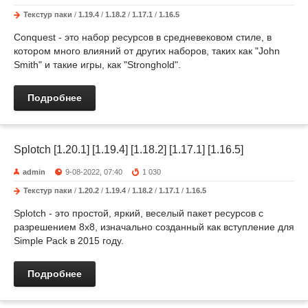
Текстур паки
/
1.19.4
/
1.18.2
/
1.17.1
/
1.16.5
Conquest - это набор ресурсов в средневековом стиле, в
котором много влияний от других наборов, таких как "John
Smith" и такие игры, как "Stronghold".
Подробнее
Splotch [1.20.1] [1.19.4] [1.18.2] [1.17.1] [1.16.5]
admin
9-08-2022, 07:40
1 030
Текстур паки
/
1.20.2
/
1.19.4
/
1.18.2
/
1.17.1
/
1.16.5
Splotch - это простой, яркий, веселый пакет ресурсов с
разрешением 8x8, изначально созданный как вступление для
Simple Pack в 2015 году.
Подробнее