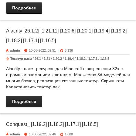
Подробнее
Alacrity [26.1.2] [1.21.11] [1.20.6] [1.20.1] [1.19.4] [1.19.2]
[1.18.2] [1.17.1] [1.16.5]
admin
10-08-2022, 02:51
3 136
Текстур паки
/
26.1
/
1.21
/
1.20.2
/
1.19.4
/
1.18.2
/
1.17.1
/
1.16.5
Alacrity - пакет ресурсов для Minecraft в разрешении 32x с
огромным вниманием к деталям. Множество 3d-моделей для
многих блоков, реализация связанных текстур. Скриншоты
Как установить текстур пак
Подробнее
Conquest_ [1.19.2] [1.18.2] [1.17.1] [1.16.5]
admin
10-08-2022, 02:46
1 688