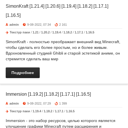
SimonKraft [1.21.4] [1.20.6] [1.19.4] [1.18.2] [1.17.1]
[1.16.5]
admin
9-08-2022, 07:34
2 161
Текстур паки
/
1.21
/
1.20.2
/
1.19.4
/
1.18.2
/
1.17.1
/
1.16.5
SimonKraft - полностью преображает внешний вид Minecraft,
чтобы сделать его более простым, но и более живым.
Вдохновленный студией Ghibli и старой эстетикой аниме, он
стремится сделать ваш мир
Подробнее
Immersion [1.19.2] [1.18.2] [1.17.1] [1.16.5]
admin
9-08-2022, 07:29
1 399
Текстур паки
/
1.19.4
/
1.18.2
/
1.17.1
/
1.16.5
Immersion - это набор ресурсов, целью которого является
улучшение графики Minecraft путем расширения и