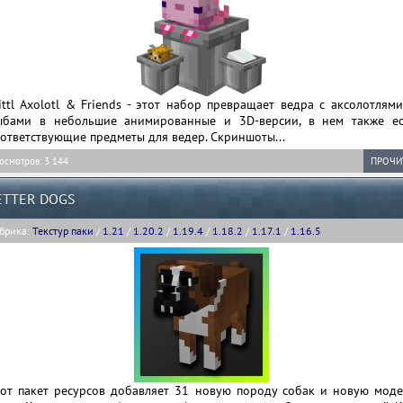
ittl Axolotl & Friends - этот набор превращает ведра с аксолотлям
ыбами в небольшие анимированные и 3D-версии, в нем также ес
ответствующие предметы для ведер. Скриншоты...
осмотров: 3 144
ПРОЧИ
ETTER DOGS
брика:
Текстур паки
/
1.21
/
1.20.2
/
1.19.4
/
1.18.2
/
1.17.1
/
1.16.5
тот пакет ресурсов добавляет 31 новую породу собак и новую моде