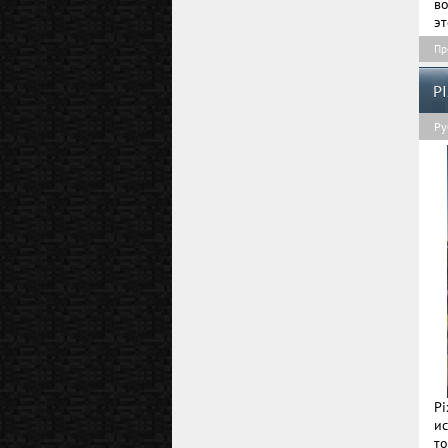
во
эт
Пр
P
Ру
Pi
ис
то