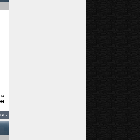
но
не
ТАТЬ