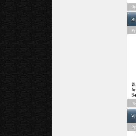
Пр
B
Ру
Bi
бе
бе
Пр
V
Ру