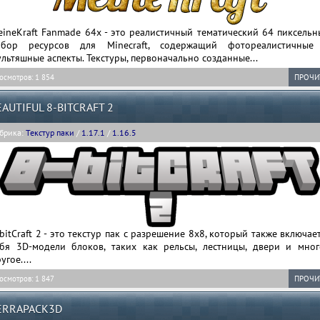
ineKraft Fanmade 64x - это реалистичный тематический 64 пиксельн
абор ресурсов для Minecraft, содержащий фотореалистичные
льтяшные аспекты. Текстуры, первоначально созданные...
осмотров: 1 854
ПРОЧИ
EAUTIFUL 8-BITCRAFT 2
брика:
Текстур паки
/
1.17.1
/
1.16.5
bitCraft 2 - это текстур пак с разрешение 8x8, который также включае
ебя 3D-модели блоков, таких как рельсы, лестницы, двери и мног
угое....
осмотров: 1 847
ПРОЧИ
ERRAPACK3D