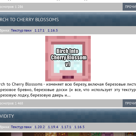
осмотров: 1 286
ПРОЧИ
IRCH TO CHERRY BLOSSOMS
брика:
Текстур паки
/
1.17.1
/
1.16.5
rch to Cherry Blossoms - изменяет всю березу, включая березовые лист
резовое бревно, березовые доски (и все, что использует эту текстур
резовую лодку, березовую дверь и...
осмотров: 1 468
ПРОЧИ
IVIDITY
брика:
Текстур паки
/
1.20.2
/
1.19.4
/
1.17.1
/
1.16.5