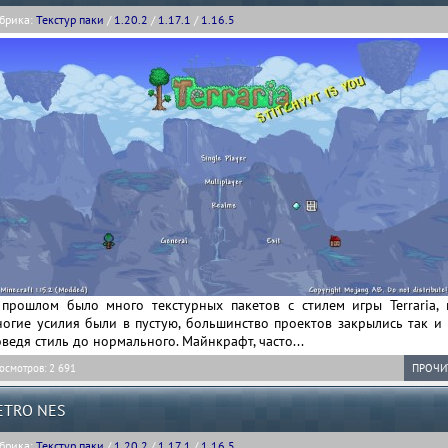
брика:
Текстур паки
/
1.20.2
/
1.17.1
/
1.16.5
 прошлом было много текстурных пакетов с стилем игры Terraria, 
огие усилия были в пустую, большинство проектов закрылись так и 
ведя стиль до нормального. Майнкрафт, часто...
осмотров: 2 691
ПРОЧИ
ETRO NES
брика:
Текстур паки
/
1.20.2
/
1.17.1
/
1.16.5