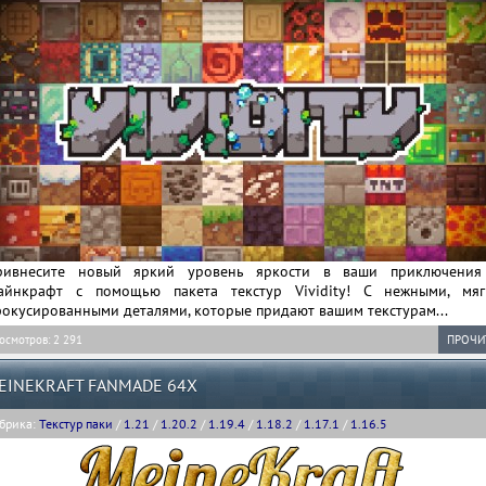
ривнесите новый яркий уровень яркости в ваши приключения
айнкрафт с помощью пакета текстур Vividity! С нежными, мяг
окусированными деталями, которые придают вашим текстурам...
осмотров: 2 291
ПРОЧИ
EINEKRAFT FANMADE 64X
брика:
Текстур паки
/
1.21
/
1.20.2
/
1.19.4
/
1.18.2
/
1.17.1
/
1.16.5