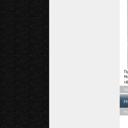
П
М
сф
Пр
M
Ру