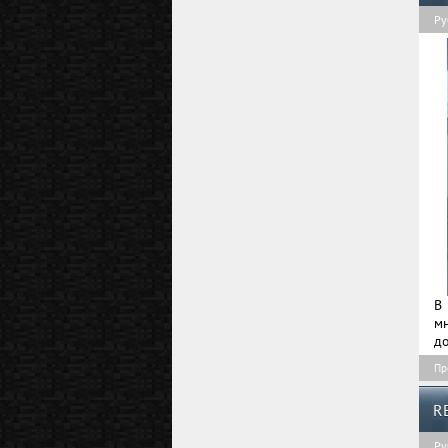
Ру
В
мн
до
Пр
R
Ру