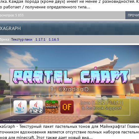
лка. Каждая порода (кроме двух) имеет не менее 2 разновидностей. 
о работает / получение определенного типа...
осмотров: 5 833
ПРОЧИ
IXAGRAPH
брика:
Текстур паки
/
1.17.1
/
1.16.5
xaGraph - Текстурный пакет пастельных тонов для Майнкрафта! Глав
точником вдохновения является отсутствие полных наборов пастельн
нов для minecraft. Этот также дает новый вид...