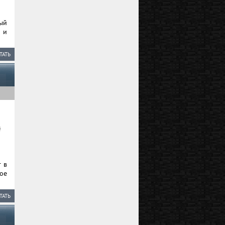
ый
 и
ТАТЬ
т в
ое
ТАТЬ