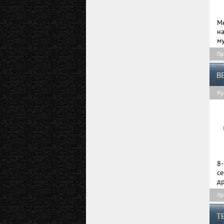
Me
н
му
Пр
B
Ру
8-
с
др
Пр
T