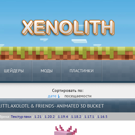
ШЕЙДЕРЫ
МОДЫ
ПЛАСТИНКИ
Сортировать по:
дате
посещаемости
LITTL AXOLOTL & FRIENDS- ANIMATED 3D BUCKET
брика:
Текстур паки
/
1.21
/
1.20.2
/
1.19.4
/
1.18.2
/
1.17.1
/
1.16.5