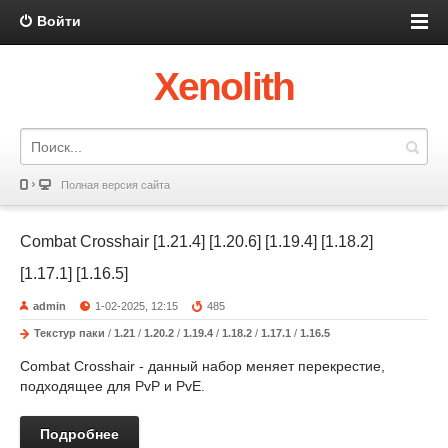
Войти
Xenolith
Полная версия сайта
Combat Crosshair [1.21.4] [1.20.6] [1.19.4] [1.18.2]
[1.17.1] [1.16.5]
admin
1-02-2025, 12:15
485
Текстур паки
/
1.21
/
1.20.2
/
1.19.4
/
1.18.2
/
1.17.1
/
1.16.5
Combat Crosshair - данный набор меняет перекрестие,
подходящее для PvP и PvE.
Подробнее