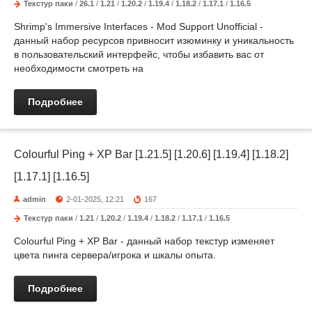
Текстур паки
/
26.1
/
1.21
/
1.20.2
/
1.19.4
/
1.18.2
/
1.17.1
/
1.16.5
Shrimp's Immersive Interfaces - Mod Support Unofficial -
данный набор ресурсов привносит изюминку и уникальность
в пользовательский интерфейс, чтобы избавить вас от
необходимости смотреть на
Подробнее
Colourful Ping + XP Bar [1.21.5] [1.20.6] [1.19.4] [1.18.2]
[1.17.1] [1.16.5]
admin
2-01-2025, 12:21
167
Текстур паки
/
1.21
/
1.20.2
/
1.19.4
/
1.18.2
/
1.17.1
/
1.16.5
Colourful Ping + XP Bar - данный набор текстур изменяет
цвета пинга сервера/игрока и шкалы опыта.
Подробнее