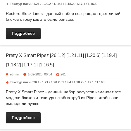
Текстур паки
/
1.21
/
1.20.2
/
1.19.4
/
1.18.2
/
1.17.1
/
1.16.5
Restore Block Lines - данный набор возвращает цвет линий
блоков к тому как это было раньше.
Подробнее
Pretty X Smart Pipez [26.1.2] [1.21.11] [1.20.6] [1.19.4]
[1.18.2] [1.17.1] [1.16.5]
admin
1-02-2025, 00:34
261
Текстур паки
/
26.1
/
1.21
/
1.20.2
/
1.19.4
/
1.18.2
/
1.17.1
/
1.16.5
Pretty X Smart Pipez - данный набор ресурсов изменяет все
модели блоков и текстуры любых труб из Pipez, чтобы они
выглядели лучше
Подробнее