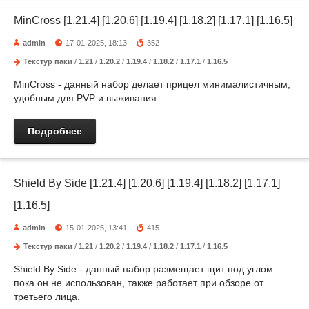
MinCross [1.21.4] [1.20.6] [1.19.4] [1.18.2] [1.17.1] [1.16.5]
admin
17-01-2025, 18:13
352
Текстур паки
/
1.21
/
1.20.2
/
1.19.4
/
1.18.2
/
1.17.1
/
1.16.5
MinCross - данный набор делает прицел минималистичным,
удобным для PVP и выживания.
Подробнее
Shield By Side [1.21.4] [1.20.6] [1.19.4] [1.18.2] [1.17.1]
[1.16.5]
admin
15-01-2025, 13:41
415
Текстур паки
/
1.21
/
1.20.2
/
1.19.4
/
1.18.2
/
1.17.1
/
1.16.5
Shield By Side - данный набор размещает щит под углом
пока он не использован, также работает при обзоре от
третьего лица.