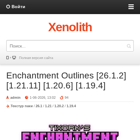
Войти
Xenolith
Полная версия сайта
Enchantment Outlines [26.1.2]
[1.21.11] [1.20.6] [1.19.4]
admin
1-06-2026, 13:02
94
Текстур паки
/
26.1
/
1.21
/
1.20.2
/
1.19.4