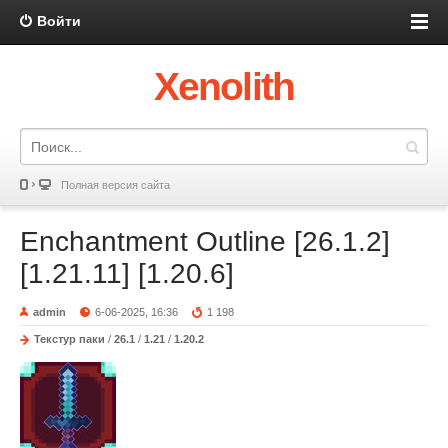
Войти
Xenolith
Полная версия сайта
Enchantment Outline [26.1.2]
[1.21.11] [1.20.6]
admin
6-06-2025, 16:36
1 198
Текстур паки
/
26.1
/
1.21
/
1.20.2