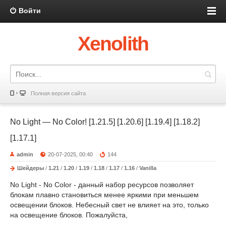
Войти
Xenolith
Полная версия сайта
No Light — No Color! [1.21.5] [1.20.6] [1.19.4] [1.18.2]
[1.17.1]
admin
20-07-2025, 00:40
144
Шейдеры
/
1.21
/
1.20
/
1.19
/
1.18
/
1.17
/
1.16
/
Vanilla
No Light - No Color - данный набор ресурсов позволяет
блокам плавно становиться менее яркими при меньшем
освещении блоков. Небесный свет не влияет на это, только
на освещение блоков. Пожалуйста,