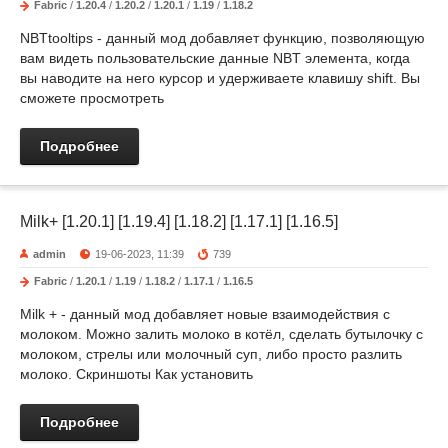
Fabric
/
1.20.4
/
1.20.2
/
1.20.1
/
1.19
/
1.18.2
NBTtooltips - данный мод добавляет функцию, позволяющую
вам видеть пользовательские данные NBT элемента, когда
вы наводите на него курсор и удерживаете клавишу shift. Вы
сможете просмотреть
Подробнее
Milk+ [1.20.1] [1.19.4] [1.18.2] [1.17.1] [1.16.5]
admin
19-06-2023, 11:39
739
Fabric
/
1.20.1
/
1.19
/
1.18.2
/
1.17.1
/
1.16.5
Milk + - данный мод добавляет новые взаимодействия с
молоком. Можно залить молоко в котёл, сделать бутылочку с
молоком, стрелы или молочный суп, либо просто разлить
молоко. Скриншоты Как установить
Подробнее