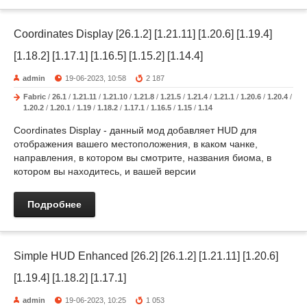
Coordinates Display [26.1.2] [1.21.11] [1.20.6] [1.19.4]
[1.18.2] [1.17.1] [1.16.5] [1.15.2] [1.14.4]
admin
19-06-2023, 10:58
2 187
Fabric
/
26.1
/
1.21.11
/
1.21.10
/
1.21.8
/
1.21.5
/
1.21.4
/
1.21.1
/
1.20.6
/
1.20.4
/
1.20.2
/
1.20.1
/
1.19
/
1.18.2
/
1.17.1
/
1.16.5
/
1.15
/
1.14
Coordinates Display - данный мод добавляет HUD для
отображения вашего местоположения, в каком чанке,
направления, в котором вы смотрите, названия биома, в
котором вы находитесь, и вашей версии
Подробнее
Simple HUD Enhanced [26.2] [26.1.2] [1.21.11] [1.20.6]
[1.19.4] [1.18.2] [1.17.1]
admin
19-06-2023, 10:25
1 053