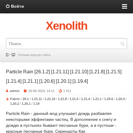
Войти
Xenolith
Полная версия сайта
Particle Rain [26.1.2] [1.21.11] [1.21.10] [1.21.8] [1.21.5]
[1.21.4] [1.21.1] [1.20.6] [1.20.1] [1.19.4]
admin
19-06-2023, 14:11
1 411
Fabric
/
26.1
/
1.21.11
/
1.21.10
/
1.21.8
/
1.21.5
/
1.21.4
/
1.21.1
/
1.20.6
/
1.20.4
/
1.20.2
/
1.20.1
/
1.19
Particle Rain - данный мод улучшает дождь разбавляя
некоторыми эффектами частиц. В дополнение к снегу и
дождю в пустынях бывают песчаные бури, а в пустоши -
красные песчаные бури. Скриншоты Как