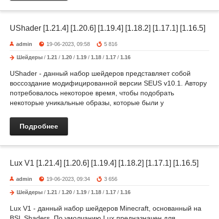
UShader [1.21.4] [1.20.6] [1.19.4] [1.18.2] [1.17.1] [1.16.5]
admin
19-06-2023, 09:58
5 816
Шейдеры
/
1.21
/
1.20
/
1.19
/
1.18
/
1.17
/
1.16
UShader - данный набор шейдеров представляет собой
воссоздание модифицированной версии SEUS v10.1. Автору
потребовалось некоторое время, чтобы подобрать
некоторые уникальные образы, которые были у
Подробнее
Lux V1 [1.21.4] [1.20.6] [1.19.4] [1.18.2] [1.17.1] [1.16.5]
admin
19-06-2023, 09:34
3 656
Шейдеры
/
1.21
/
1.20
/
1.19
/
1.18
/
1.17
/
1.16
Lux V1 - данный набор шейдеров Minecraft, основанный на
BSL Shaders. По умолчанию Lux предназначен для