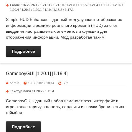
Fabric
/
26.2
/
26.1
/
1.21.11
/
1.21.10
/
1.21.8
/
1.21.5
/
1.21.4
/
1.21.1
/
1.20.6
/
1.20.4
/
1.20.2
/
1.20.1
/
1.19
/
1.18.2
/
1.17.1
Simple HUD Enhanced - данный мод улучшает отображение
информации в режиме реального времени (HUD) за счет
введения настраиваемых элементов и функций для
отображения информации. Мод разработан таким
Подробнее
GameboyGUI [1.20.1] [1.19.4]
admin
19-06-2023, 10:14
582
Текстур паки
/
1.20.2
/
1.19.4
GameboyGUI - данный набор изменяет весь интерфейс в
игре, также горячую панель, сердечки и значки брони в стиль
геймбоя.
Подробнее