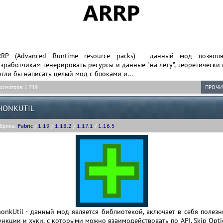
RRP (Advanced Runtime resource packs) - данный мод позволя
зработчикам генерировать ресурсы и данные "на лету", теоретически
гли бы написать целый мод с блоками и...
осмотров: 1 719
ПРОЧИ
HONKUTIL
брика:
Fabric
/
1.19
/
1.18.2
/
1.17.1
/
1.16.5
onkUtil - данный мод является библиотекой, включает в себя полез
нкции и хуки, с которыми можно взаимодействовать по API. Skip Opt