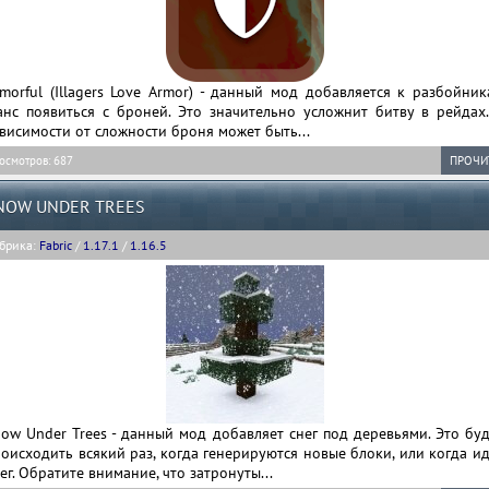
morful (Illagers Love Armor) - данный мод добавляется к разбойни
анс появиться с броней. Это значительно усложнит битву в рейдах.
висимости от сложности броня может быть...
осмотров: 687
ПРОЧИ
NOW UNDER TREES
брика:
Fabric
/
1.17.1
/
1.16.5
ow Under Trees - данный мод добавляет снег под деревьями. Это бу
оисходить всякий раз, когда генерируются новые блоки, или когда и
ег. Обратите внимание, что затронуты...