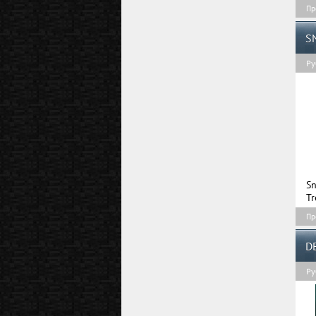
Пр
S
Ру
S
Tr
Пр
D
Ру