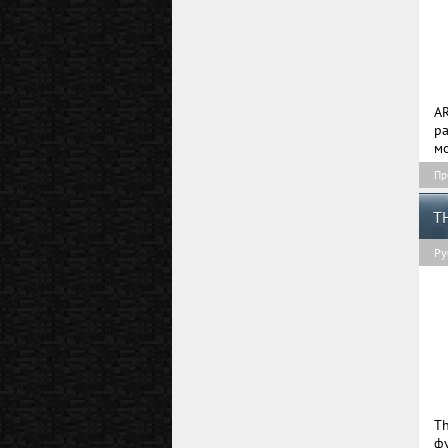
A
ра
мо
Пр
T
Ру
Th
фу