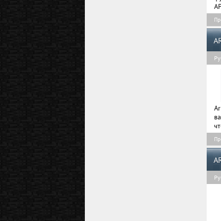
AP
Пр
A
Ру
A
ва
чт
Пр
A
Ру