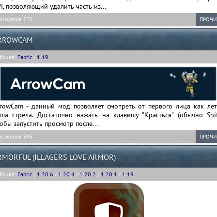
I, позволяющий удалить часть из...
осмотров: 535
ПРОЧИ
RROWCAM
брика:
Fabric
/
1.19
rrowCam - данный мод позволяет смотреть от первого лица как лет
ша стрела. Достаточно нажать на клавишу "Красться" (обычно Shift
обы запустить просмотр после...
осмотров: 495
ПРОЧИ
RMORFUL (ILLAGERS LOVE ARMOR)
брика:
Fabric
/
1.20.6
/
1.20.4
/
1.20.2
/
1.20.1
/
1.19