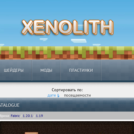
ШЕЙДЕРЫ
МОДЫ
ПЛАСТИНКИ
Сортировать по:
дате
посещаемости
ATALOGUE
брика:
Fabric
/
1.20.1
/
1.19