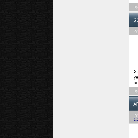
Пр
G
Ру
G
у
вс
Пр
A
Ру
1.