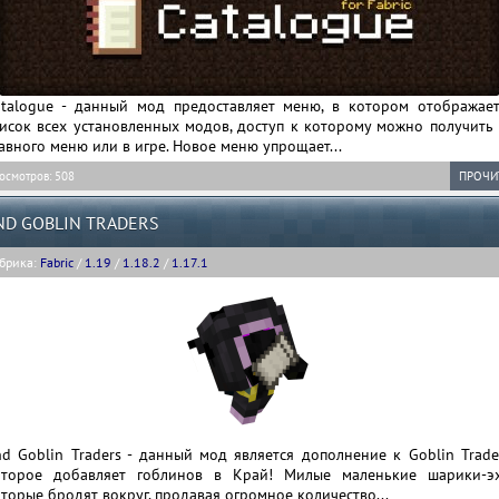
atalogue - данный мод предоставляет меню, в котором отображает
исок всех установленных модов, доступ к которому можно получить 
авного меню или в игре. Новое меню упрощает...
осмотров: 508
ПРОЧИ
ND GOBLIN TRADERS
брика:
Fabric
/
1.19
/
1.18.2
/
1.17.1
d Goblin Traders - данный мод является дополнение к Goblin Trade
оторое добавляет гоблинов в Край! Милые маленькие шарики-эх
торые бродят вокруг, продавая огромное количество...