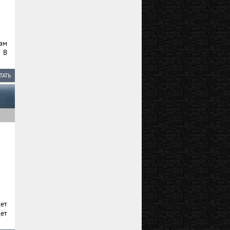
кам
 В
ТАТЬ
дет
дет