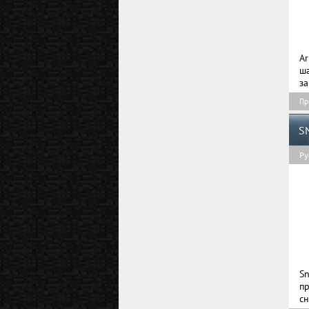
Ar
ш
за
Пр
S
Ру
Sn
пр
сн