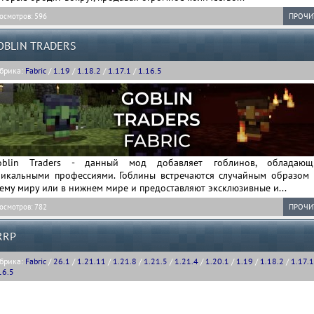
осмотров: 596
ПРОЧИ
OBLIN TRADERS
брика:
Fabric
/
1.19
/
1.18.2
/
1.17.1
/
1.16.5
oblin Traders - данный мод добавляет гоблинов, обладающ
никальными профессиями. Гоблины встречаются случайным образом 
ему миру или в нижнем мире и предоставляют эксклюзивные и...
осмотров: 782
ПРОЧИ
RRP
брика:
Fabric
/
26.1
/
1.21.11
/
1.21.8
/
1.21.5
/
1.21.4
/
1.20.1
/
1.19
/
1.18.2
/
1.17.1
16.5