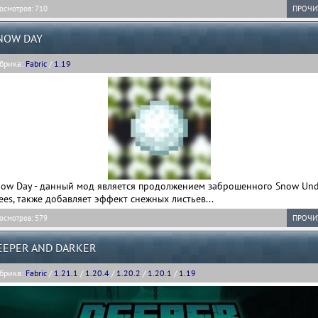
осмотров: 710
ПРОЧИ
NOW DAY
брика:
Fabric
/
1.19
now Day - данный мод является продолжением заброшенного Snow Und
ees, также добавляет эффект снежных листьев...
осмотров: 579
ПРОЧИ
EEPER AND DARKER
брика:
Fabric
/
1.21.1
/
1.20.4
/
1.20.2
/
1.20.1
/
1.19