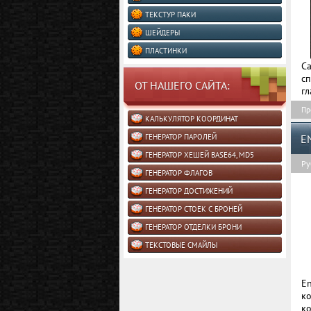
ТЕКСТУР ПАКИ
ШЕЙДЕРЫ
ПЛАСТИНКИ
C
сп
ОТ НАШЕГО САЙТА:
гл
Пр
КАЛЬКУЛЯТОР КООРДИНАТ
ГЕНЕРАТОР ПАРОЛЕЙ
E
ГЕНЕРАТОР ХЕШЕЙ BASE64, MD5
Ру
ГЕНЕРАТОР ФЛАГОВ
ГЕНЕРАТОР ДОСТИЖЕНИЙ
ГЕНЕРАТОР СТОЕК С БРОНЕЙ
ГЕНЕРАТОР ОТДЕЛКИ БРОНИ
ТЕКСТОВЫЕ СМАЙЛЫ
En
к
ко