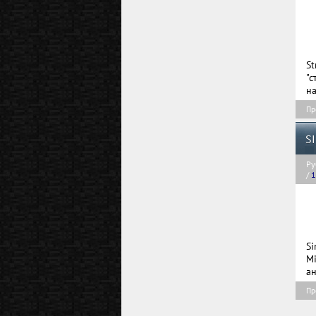
S
"с
на
Пр
S
Ру
/
1
S
M
ан
Пр