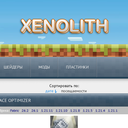
ШЕЙДЕРЫ
МОДЫ
ПЛАСТИНКИ
Сортировать по:
дате
посещаемости
ACE OPTIMIZER
брика:
Fabric
/
26.2
/
26.1
/
1.21.11
/
1.21.10
/
1.21.8
/
1.21.5
/
1.21.4
/
1.21.1