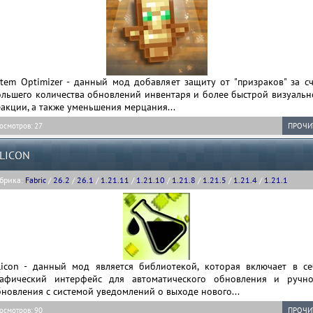
tem Optimizer - данный мод добавляет защиту от "призраков" за сч
ольшего количества обновлений инвентаря и более быстрой визуальн
акции, а также уменьшения мерцания...
осмотров: 27
ПРОЧИ
ILICON
брика:
Fabric
/
26.2
/
26.1
/
1.21.11
/
1.21.10
/
1.21.8
/
1.21.5
/
1.21.4
/
1.21.1
ilicon - данный мод является библиотекой, которая включает в се
рафический интерфейс для автоматического обновления и ручно
новления с системой уведомлений о выходе нового...
осмотров: 90
ПРОЧИ