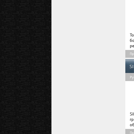
To
б
ре
Пр
S
Ру
S
г
об
Пр