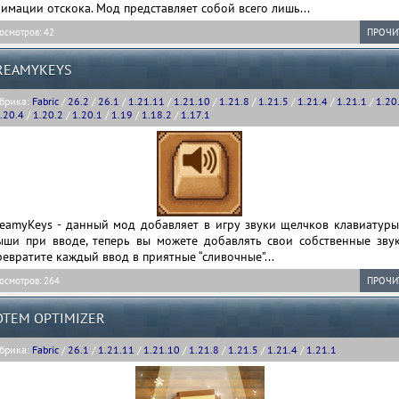
имации отскока. Мод представляет собой всего лишь...
осмотров: 42
ПРОЧИ
REAMYKEYS
брика:
Fabric
/
26.2
/
26.1
/
1.21.11
/
1.21.10
/
1.21.8
/
1.21.5
/
1.21.4
/
1.21.1
/
1.20
.20.4
/
1.20.2
/
1.20.1
/
1.19
/
1.18.2
/
1.17.1
reamyKeys - данный мод добавляет в игру звуки щелчков клавиатуры
ыши при вводе, теперь вы можете добавлять свои собственные звук
евратите каждый ввод в приятные “сливочные”...
осмотров: 264
ПРОЧИ
OTEM OPTIMIZER
брика:
Fabric
/
26.1
/
1.21.11
/
1.21.10
/
1.21.8
/
1.21.5
/
1.21.4
/
1.21.1