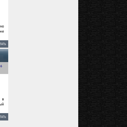
ию
 не
ТАТЬ
.6
 в
ый
ТАТЬ