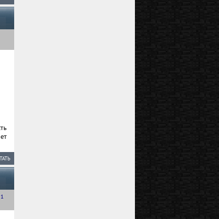
ть
ет
ТАТЬ
.1