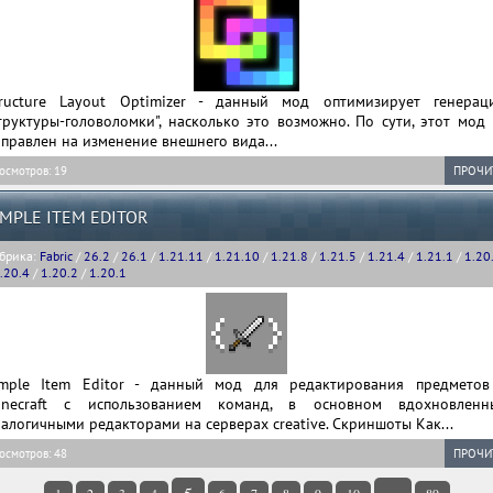
tructure Layout Optimizer - данный мод оптимизирует генерац
труктуры-головоломки", насколько это возможно. По сути, этот мод
правлен на изменение внешнего вида...
осмотров: 19
ПРОЧИ
IMPLE ITEM EDITOR
брика:
Fabric
/
26.2
/
26.1
/
1.21.11
/
1.21.10
/
1.21.8
/
1.21.5
/
1.21.4
/
1.21.1
/
1.20
.20.4
/
1.20.2
/
1.20.1
imple Item Editor - данный мод для редактирования предметов
inecraft с использованием команд, в основном вдохновленн
алогичными редакторами на серверах creative. Скриншоты Как...
осмотров: 48
ПРОЧИ