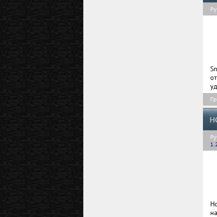
Ру
S
о
уд
Пр
H
Ру
1.
H
н