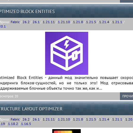
PTIMIZED BLOCK ENTITIES
брика:
Fabric
/
26.2
/
26.1
/
1.21.11
/
1.21.10
/
1.21.8
/
1.21.5
/
1.21.4
/
1.21.1
/
20.1
ptimized Block Entities - данный мод значительно повышает скорос
ендеринга блоков-сущностей, но не только это! Мод отрисовыва
ддерживаемые блочные объекты точно так же, как и...
осмотров: 20
ПРОЧИ
TRUCTURE LAYOUT OPTIMIZER
брика:
Fabric
/
26.2
/
26.1
/
1.21.11
/
1.21.10
/
1.21.8
/
1.21.5
/
1.21.4
/
1.21.1
/
1.20
.19
/
1.18.2
/
1.16.5