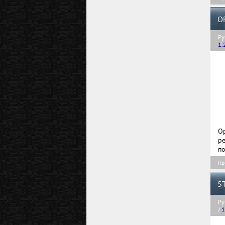
O
Ру
1.
O
р
по
Пр
S
Ру
/
1