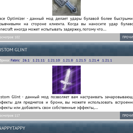
ace Optimizer - данный мод делает удары булавой более быстрыми
тзывчивыми на стороне клиента. Когда вы наносите удар булаво
necraft иногда может испытывать задержку, потому что...
осмотров: 102
ПРОЧИ
USTOM GLINT
брика:
Fabric
/
26.1
/
1.21.11
/
1.21.10
/
1.21.8
/
1.21.5
/
1.21.4
/
1.21.1
ustom Glint - данный мод позволяет вам настраивать зачаровывающ
ффекты для предметов и брони, вы можете использовать встроенн
фекты или добавлять свои собственные эффекты,...
осмотров: 117
ПРОЧИ
NAPPYTAPPY