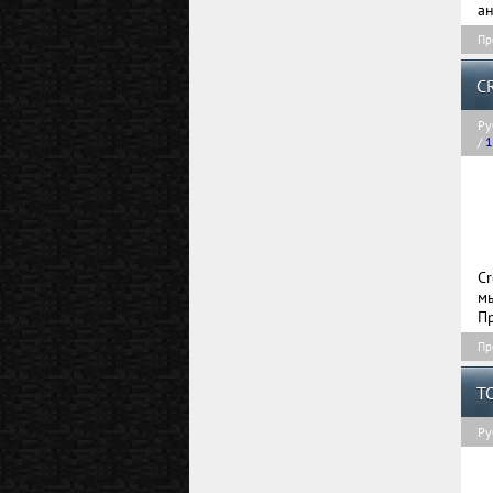
ан
Пр
C
Ру
/
1
C
м
Пр
Пр
T
Ру