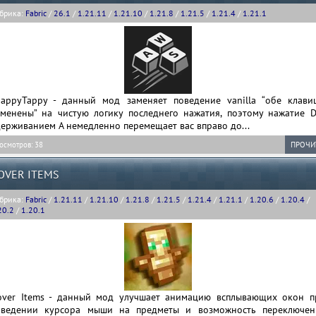
брика:
Fabric
/
26.1
/
1.21.11
/
1.21.10
/
1.21.8
/
1.21.5
/
1.21.4
/
1.21.1
nappyTappy - данный мод заменяет поведение vanilla “обе клави
тменены” на чистую логику последнего нажатия, поэтому нажатие D
ерживанием A немедленно перемещает вас вправо до...
осмотров: 38
ПРОЧИ
OVER ITEMS
брика:
Fabric
/
1.21.11
/
1.21.10
/
1.21.8
/
1.21.5
/
1.21.4
/
1.21.1
/
1.20.6
/
1.20.4
/
20.2
/
1.20.1
over Items - данный мод улучшает анимацию всплывающих окон п
аведении курсора мыши на предметы и возможность переключен