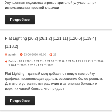
Улучшенная подсветка игроков-зрителей улучшена при
использовании простой клавиши
Подробнее
Flat Lighting [26.2] [26.1.2] [1.21.11] [1.20.6] [1.19.4]
[1.18.2]
admin
23-06-2026, 06:00
26
Fabric
/
26.2
/
26.1
/
1.21.11
/
1.21.10
/
1.21.8
/
1.21.5
/
1.21.4
/
1.21.1
/
1.20.6
/
1.20.4
/
1.20.2
/
1.20.1
/
1.19
/
1.18.2
Flat Lighting - данный мод добавляет новую настройку
графики, позволяющая сделать освещение более ровным.
Для этого устраняются различия в затенении боковых и
верхних частей блоков, что придает
Подробнее