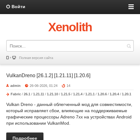
Войти
Xenolith
Полная версия сайта
VulkanDreno [26.1.2] [1.21.11] [1.20.6]
admin
26-06-2026, 01:24
14
Fabric
/
26.1
/
1.21.11
/
1.21.10
/
1.21.5
/
1.21.4
/
1.21.1
/
1.20.6
/
1.20.4
/
1.20.1
Vulkan Dreno - данный облегченный мод для совместимости,
который исправляет сбои, влияющие на поддерживаемые
графические процессоры Adreno 7xx на устройствах Android
при использовании VulkanMod.
Подробнее