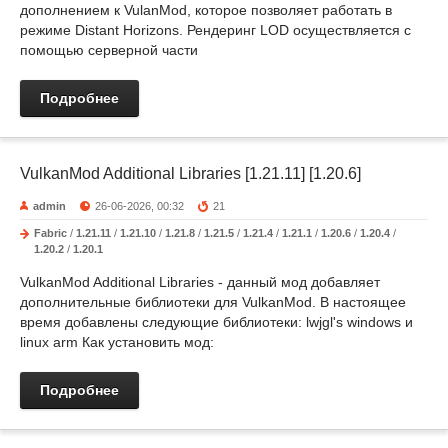
дополнением к VulanMod, которое позволяет работать в
режиме Distant Horizons. Рендеринг LOD осуществляется с
помощью серверной части
Подробнее
VulkanMod Additional Libraries [1.21.11] [1.20.6]
admin
26-06-2026, 00:32
21
Fabric
/
1.21.11
/
1.21.10
/
1.21.8
/
1.21.5
/
1.21.4
/
1.21.1
/
1.20.6
/
1.20.4
/
1.20.2
/
1.20.1
VulkanMod Additional Libraries - данный мод добавляет
дополнительные библиотеки для VulkanMod. В настоящее
время добавлены следующие библиотеки: lwjgl's windows и
linux arm Как установить мод:
Подробнее