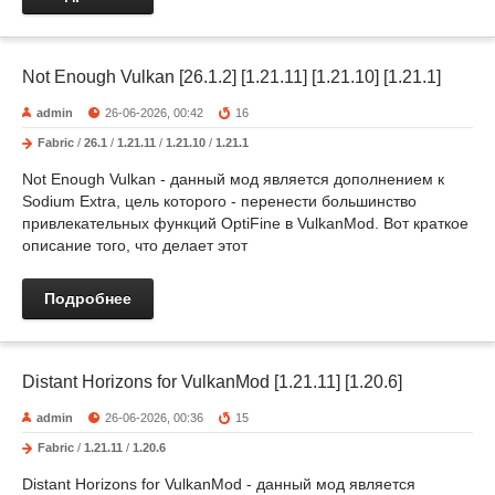
Not Enough Vulkan [26.1.2] [1.21.11] [1.21.10] [1.21.1]
admin
26-06-2026, 00:42
16
Fabric
/
26.1
/
1.21.11
/
1.21.10
/
1.21.1
Not Enough Vulkan - данный мод является дополнением к
Sodium Extra, цель которого - перенести большинство
привлекательных функций OptiFine в VulkanMod. Вот краткое
описание того, что делает этот
Подробнее
Distant Horizons for VulkanMod [1.21.11] [1.20.6]
admin
26-06-2026, 00:36
15
Fabric
/
1.21.11
/
1.20.6
Distant Horizons for VulkanMod - данный мод является