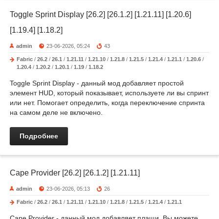
Toggle Sprint Display [26.2] [26.1.2] [1.21.11] [1.20.6]
[1.19.4] [1.18.2]
admin
23-06-2026, 05:24
43
Fabric
/
26.2
/
26.1
/
1.21.11
/
1.21.10
/
1.21.8
/
1.21.5
/
1.21.4
/
1.21.1
/
1.20.6
/
1.20.4
/
1.20.2
/
1.20.1
/
1.19
/
1.18.2
Toggle Sprint Display - данный мод добавляет простой
элемент HUD, который показывает, используете ли вы спринт
или нет. Помогает определить, когда переключение спринта
на самом деле не включено.
Подробнее
Cape Provider [26.2] [26.1.2] [1.21.11]
admin
23-06-2026, 05:13
26
Fabric
/
26.2
/
26.1
/
1.21.11
/
1.21.10
/
1.21.8
/
1.21.5
/
1.21.4
/
1.21.1
Cape Provider - данный мод добавляет плащи. Вы можете