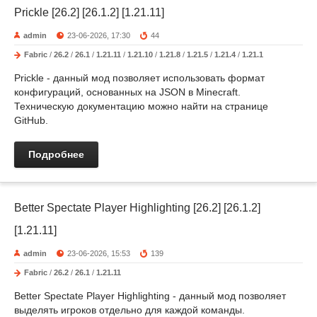
Prickle [26.2] [26.1.2] [1.21.11]
admin
23-06-2026, 17:30
44
Fabric
/
26.2
/
26.1
/
1.21.11
/
1.21.10
/
1.21.8
/
1.21.5
/
1.21.4
/
1.21.1
Prickle - данный мод позволяет использовать формат
конфигураций, основанных на JSON в Minecraft.
Техническую документацию можно найти на странице
GitHub.
Подробнее
Better Spectate Player Highlighting [26.2] [26.1.2]
[1.21.11]
admin
23-06-2026, 15:53
139
Fabric
/
26.2
/
26.1
/
1.21.11
Better Spectate Player Highlighting - данный мод позволяет
выделять игроков отдельно для каждой команды.