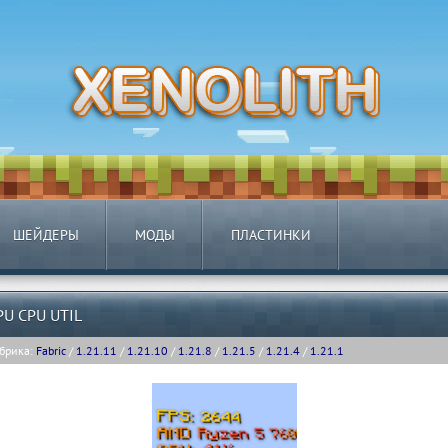
ШЕЙДЕРЫ
МОДЫ
ПЛАСТИНКИ
PU CPU UTIL
брика:
Fabric
/
1.21.11
/
1.21.10
/
1.21.8
/
1.21.5
/
1.21.4
/
1.21.1