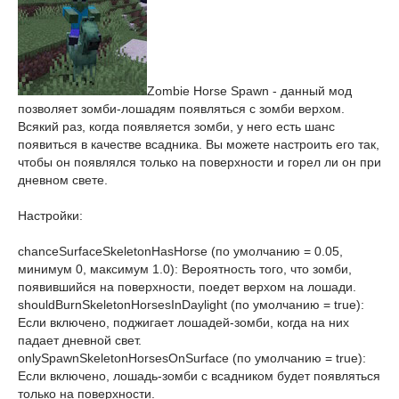
Zombie Horse Spawn - данный мод
позволяет зомби-лошадям появляться с зомби верхом.
Всякий раз, когда появляется зомби, у него есть шанс
появиться в качестве всадника. Вы можете настроить его так,
чтобы он появлялся только на поверхности и горел ли он при
дневном свете.
Настройки:
chanceSurfaceSkeletonHasHorse (по умолчанию = 0.05,
минимум 0, максимум 1.0): Вероятность того, что зомби,
появившийся на поверхности, поедет верхом на лошади.
shouldBurnSkeletonHorsesInDaylight (по умолчанию = true):
Если включено, поджигает лошадей-зомби, когда на них
падает дневной свет.
onlySpawnSkeletonHorsesOnSurface (по умолчанию = true):
Если включено, лошадь-зомби с всадником будет появляться
только на поверхности.